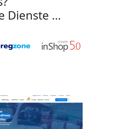
s?
ge Dienste …