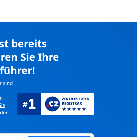
ist bereits
eren Sie Ihre
führer!
r sind
en
Sie
 der