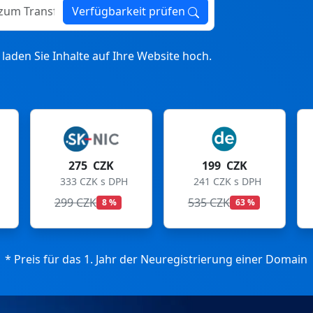
ransfer
Verfügbarkeit prüfen
laden Sie Inhalte auf Ihre Website hoch.
CZK
199 CZK
199 CZK
 s DPH
241 CZK s DPH
241 CZK s DPH
535 CZK
699 CZK
8 %
63 %
72 %
* Preis für das 1. Jahr der Neuregistrierung einer Domain