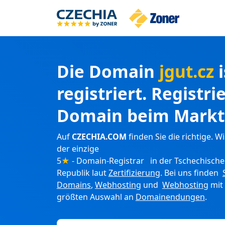
Die Domain
jgut.cz
registriert. Registri
Domain beim Markt
Auf
CZECHIA.COM
finden Sie die richtige. Wi
der einzige
5
★
- Domain-Registrar in der Tschechisch
Republik laut
Zertifizierung
. Bei uns finden
Domains
,
Webhosting
und
Webhosting
mit
größten Auswahl an
Domainendungen
.