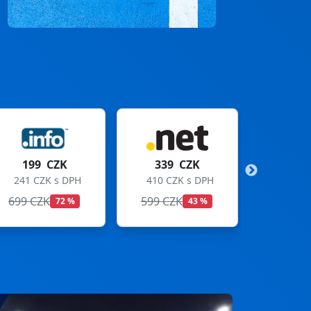
339 CZK
299 CZK
410 CZK s DPH
362 CZK s DPH
599 CZK
699 CZK
43 %
57 %