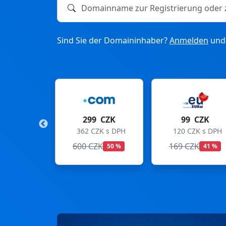
Domainname zur Registrierung oder zum T
Sind Sie der Domaininhaber?
Anmelden
und 
299 CZK
99 CZK
275 
362 CZK s DPH
120 CZK s DPH
333 CZK
600 CZK
169 CZK
299 CZK
50 %
41 %